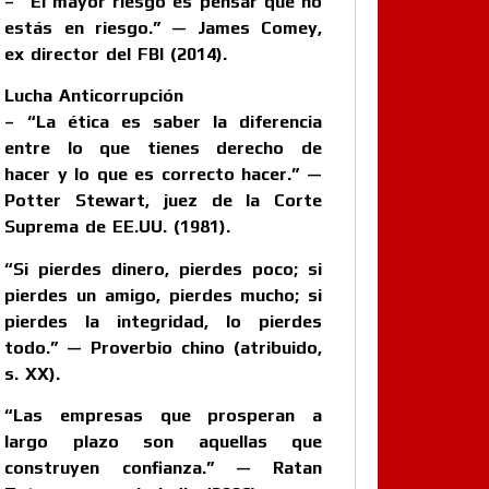
– “El mayor riesgo es pensar que no
estás en riesgo.” — James Comey,
ex director del FBI (2014).
Lucha Anticorrupción
– “La ética es saber la diferencia
entre lo que tienes derecho de
hacer y lo que es correcto hacer.” —
Potter Stewart, juez de la Corte
Suprema de EE.UU. (1981).
“Si pierdes dinero, pierdes poco; si
pierdes un amigo, pierdes mucho; si
pierdes la integridad, lo pierdes
todo.” — Proverbio chino (atribuido,
s. XX).
“Las empresas que prosperan a
largo plazo son aquellas que
construyen confianza.” — Ratan