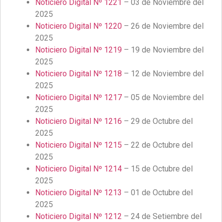
Noticiero Digital Nº 1221
– 03 de Noviembre del
2025
Noticiero Digital Nº 1220
– 26 de Noviembre del
2025
Noticiero Digital Nº 1219
– 19 de Noviembre del
2025
Noticiero Digital Nº 1218
– 12 de Noviembre del
2025
Noticiero Digital Nº 1217
– 05 de Noviembre del
2025
Noticiero Digital Nº 1216
– 29 de Octubre del
2025
Noticiero Digital Nº 1215
– 22 de Octubre del
2025
Noticiero Digital Nº 1214
– 15 de Octubre del
2025
Noticiero Digital Nº 1213
– 01 de Octubre del
2025
Noticiero Digital Nº 1212
– 24 de Setiembre del