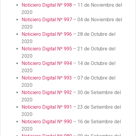
Noticiero Digital Nº 998
– 11 de Noviembre del
2020
Noticiero Digital Nº 997
– 04 de Noviembre del
2020
Noticiero Digital Nº 996
– 28 de Octubre del
2020
Noticiero Digital Nº 995
– 21 de Octubre del
2020
Noticiero Digital Nº 994
– 14 de Octubre del
2020
Noticiero Digital Nº 993
– 07 de Octubre del
2020
Noticiero Digital Nº 992
– 30 de Setiembre del
2020
Noticiero Digital Nº 991
– 23 de Setiembre del
2020
Noticiero Digital Nº 990
– 16 de Setiembre del
2020