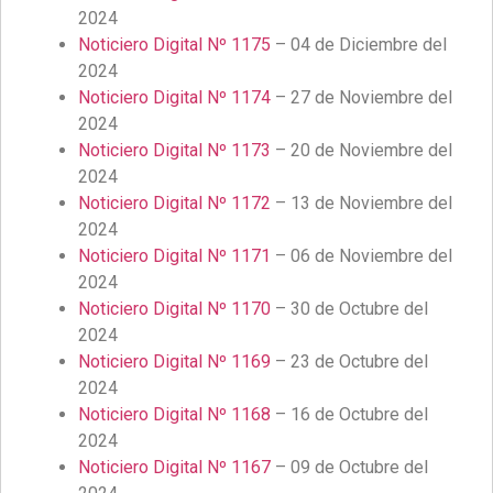
2024
Noticiero Digital Nº 1175
– 04 de Diciembre del
2024
Noticiero Digital Nº 1174
– 27 de Noviembre del
2024
Noticiero Digital Nº 1173
– 20 de Noviembre del
2024
Noticiero Digital Nº 1172
– 13 de Noviembre del
2024
Noticiero Digital Nº 1171
– 06 de Noviembre del
2024
Noticiero Digital Nº 1170
– 30 de Octubre del
2024
Noticiero Digital Nº 1169
– 23 de Octubre del
2024
Noticiero Digital Nº 1168
– 16 de Octubre del
2024
Noticiero Digital Nº 1167
– 09 de Octubre del