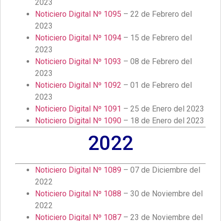
2023
Noticiero Digital Nº 1095
– 22 de Febrero del
2023
Noticiero Digital Nº 1094
– 15 de Febrero del
2023
Noticiero Digital Nº 1093
– 08 de Febrero del
2023
Noticiero Digital Nº 1092
– 01 de Febrero del
2023
Noticiero Digital Nº 1091
– 25 de Enero del 2023
Noticiero Digital Nº 1090
– 18 de Enero del 2023
2022
Noticiero Digital Nº 1089
– 07 de Diciembre del
2022
Noticiero Digital Nº 1088
– 30 de Noviembre del
2022
Noticiero Digital Nº 1087
– 23 de Noviembre del