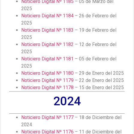
Noticiero Digital Nº 1185
– 05 de Marzo del
2025
Noticiero Digital Nº 1184
– 26 de Febrero del
2025
Noticiero Digital Nº 1183
– 19 de Febrero del
2025
Noticiero Digital Nº 1182
– 12 de Febrero del
2025
Noticiero Digital Nº 1181
– 05 de Febrero del
2025
Noticiero Digital Nº 1180
– 29 de Enero del 2025
Noticiero Digital Nº 1179
– 22 de Enero del 2025
Noticiero Digital Nº 1178
– 15 de Enero del 2025
2024
Noticiero Digital Nº 1177
– 18 de Diciembre del
2024
Noticiero Digital Nº 1176
– 11 de Diciembre del