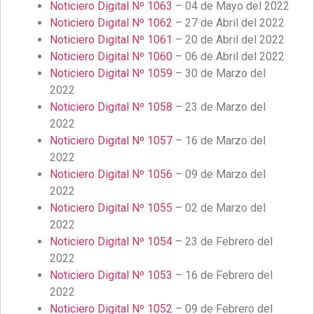
Noticiero Digital Nº 1063
– 04 de Mayo del 2022
Noticiero Digital Nº 1062
– 27 de Abril del 2022
Noticiero Digital Nº 1061
– 20 de Abril del 2022
Noticiero Digital Nº 1060
– 06 de Abril del 2022
Noticiero Digital Nº 1059
– 30 de Marzo del
2022
Noticiero Digital Nº 1058
– 23 de Marzo del
2022
Noticiero Digital Nº 1057
– 16 de Marzo del
2022
Noticiero Digital Nº 1056
– 09 de Marzo del
2022
Noticiero Digital Nº 1055
– 02 de Marzo del
2022
Noticiero Digital Nº 1054
– 23 de Febrero del
2022
Noticiero Digital Nº 1053
– 16 de Febrero del
2022
Noticiero Digital Nº 1052
– 09 de Febrero del