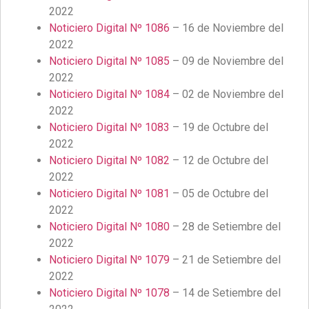
2022
Noticiero Digital Nº 1086
– 16 de Noviembre del
2022
Noticiero Digital Nº 1085
– 09 de Noviembre del
2022
Noticiero Digital Nº 1084
– 02 de Noviembre del
2022
Noticiero Digital Nº 1083
– 19 de Octubre del
2022
Noticiero Digital Nº 1082
– 12 de Octubre del
2022
Noticiero Digital Nº 1081
– 05 de Octubre del
2022
Noticiero Digital Nº 1080
– 28 de Setiembre del
2022
Noticiero Digital Nº 1079
– 21 de Setiembre del
2022
Noticiero Digital Nº 1078
– 14 de Setiembre del