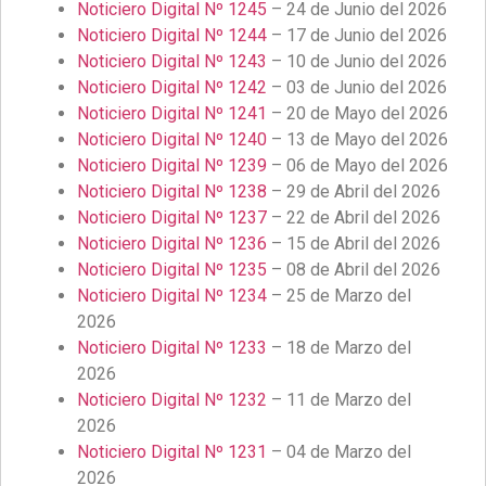
Noticiero Digital Nº 1245
– 24 de Junio del 2026
Noticiero Digital Nº 1244
– 17 de Junio del 2026
Noticiero Digital Nº 1243
– 10 de Junio del 2026
Noticiero Digital Nº 1242
– 03 de Junio del 2026
Noticiero Digital Nº 1241
– 20 de Mayo del 2026
Noticiero Digital Nº 1240
– 13 de Mayo del 2026
Noticiero Digital Nº 1239
– 06 de Mayo del 2026
Noticiero Digital Nº 1238
– 29 de Abril del 2026
Noticiero Digital Nº 1237
– 22 de Abril del 2026
Noticiero Digital Nº 1236
– 15 de Abril del 2026
Noticiero Digital Nº 1235
– 08 de Abril del 2026
Noticiero Digital Nº 1234
– 25 de Marzo del
2026
Noticiero Digital Nº 1233
– 18 de Marzo del
2026
Noticiero Digital Nº 1232
– 11 de Marzo del
2026
Noticiero Digital Nº 1231
– 04 de Marzo del
2026