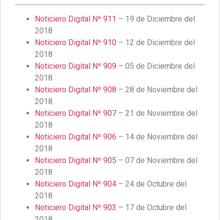
Noticiero Digital Nº 911
– 19 de Diciembre del
2018
Noticiero Digital Nº 910
– 12 de Diciembre del
2018
Noticiero Digital Nº 909
– 05 de Diciembre del
2018
Noticiero Digital Nº 908
– 28 de Noviembre del
2018
Noticiero Digital Nº 907
– 21 de Noviembre del
2018
Noticiero Digital Nº 906
– 14 de Noviembre del
2018
Noticiero Digital Nº 905
– 07 de Noviembre del
2018
Noticiero Digital Nº 904
– 24 de Octubre del
2018
Noticiero Digital Nº 903
– 17 de Octubre del
2018