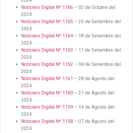
2024
Noticiero Digital Nº 1166
– 02 de Octubre del
2024
Noticiero Digital Nº 1165
– 25 de Setiembre del
2024
Noticiero Digital Nº 1164
– 18 de Setiembre del
2024
Noticiero Digital Nº 1163
– 11 de Setiembre del
2024
Noticiero Digital Nº 1162
– 04 de Setiembre del
2024
Noticiero Digital Nº 1161
– 28 de Agosto del
2024
Noticiero Digital Nº 1160
– 21 de Agosto del
2024
Noticiero Digital Nº 1159
– 14 de Agosto del
2024
Noticiero Digital Nº 1158
– 07 de Agosto del
2024