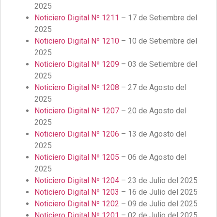
2025
Noticiero Digital Nº 1211
– 17 de Setiembre del
2025
Noticiero Digital Nº 1210
– 10 de Setiembre del
2025
Noticiero Digital Nº 1209
– 03 de Setiembre del
2025
Noticiero Digital Nº 1208
– 27 de Agosto del
2025
Noticiero Digital Nº 1207
– 20 de Agosto del
2025
Noticiero Digital Nº 1206
– 13 de Agosto del
2025
Noticiero Digital Nº 1205
– 06 de Agosto del
2025
Noticiero Digital Nº 1204
– 23 de Julio del 2025
Noticiero Digital Nº 1203
– 16 de Julio del 2025
Noticiero Digital Nº 1202
– 09 de Julio del 2025
Noticiero Digital Nº 1201
– 02 de Julio del 2025