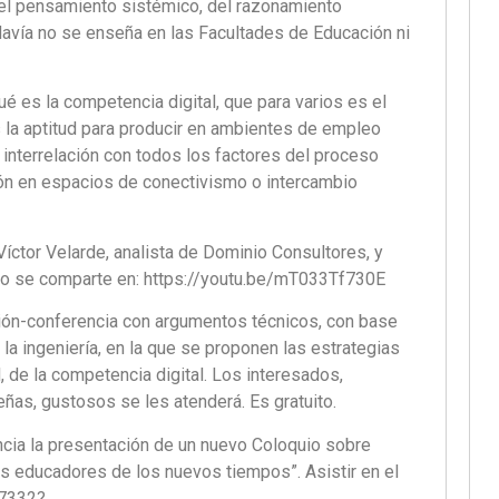
del pensamiento sistémico, del razonamiento
odavía no se enseña en las Facultades de Educación ni
é es la competencia digital, que para varios es el
 la aptitud para producir en ambientes de empleo
 interrelación con todos los factores del proceso
ión en espacios de conectivismo o intercambio
Víctor Velarde, analista de Dominio Consultores, y
deo se comparte en: https://youtu.be/mT033Tf730E
ión-conferencia con argumentos técnicos, con base
y la ingeniería, en la que se proponen las estrategias
l, de la competencia digital. Los interesados,
ñas, gustosos se les atenderá. Es gratuito.
ncia la presentación de un nuevo Coloquio sobre
los educadores de los nuevos tiempos”. Asistir en el
47332?