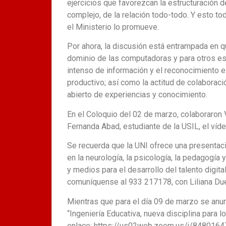
ejercicios que favorezcan la estructuración 
complejo, de la relación todo-todo. Y esto t
el Ministerio lo promueve.
Por ahora, la discusión está entrampada en qu
dominio de las computadoras y para otros es
intenso de información y el reconocimiento e
productivo; así como la actitud de colaborac
abierto de experiencias y conocimiento.
En el Coloquio del 02 de marzo, colaboraron 
Fernanda Abad, estudiante de la USIL, el ví
Se recuerda que la UNI ofrece una presentac
en la neurología, la psicología, la pedagogía 
y medios para el desarrollo del talento digita
comuníquense al 933 217178, con Liliana Due
Mientras que para el día 09 de marzo se anu
“Ingeniería Educativa, nueva disciplina para 
enlace: https://us02web.zoom.us/j/848016