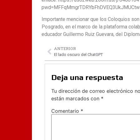
pwd=MFFqMmgrTDRYbFhDVEQ3UkJMUCtw
Importante mencionar que los Coloquios son u
Posgrado, en el marco de la plataforma colab
educador Guillermo Ruiz Guevara, del Diplom
ANTERIOR
El lado oscuro del ChatGPT
Deja una respuesta
Tu dirección de correo electrónico no
están marcados con
*
Comentario
*