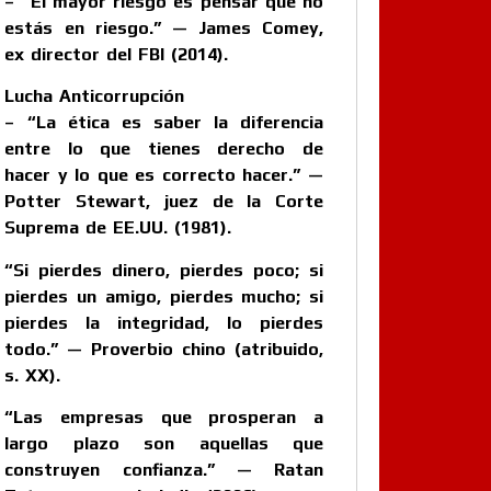
– “El mayor riesgo es pensar que no
estás en riesgo.” — James Comey,
ex director del FBI (2014).
Lucha Anticorrupción
– “La ética es saber la diferencia
entre lo que tienes derecho de
hacer y lo que es correcto hacer.” —
Potter Stewart, juez de la Corte
Suprema de EE.UU. (1981).
“Si pierdes dinero, pierdes poco; si
pierdes un amigo, pierdes mucho; si
pierdes la integridad, lo pierdes
todo.” — Proverbio chino (atribuido,
s. XX).
“Las empresas que prosperan a
largo plazo son aquellas que
construyen confianza.” — Ratan