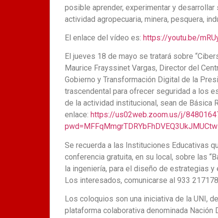
posible aprender, experimentar y desarrollar 
actividad agropecuaria, minera, pesquera, indu
El enlace del vídeo es:
https://youtu.be/mR
El jueves 18 de mayo se tratará sobre “Cibers
Maurice Frayssinet Vargas, Director del Centr
Gobierno y Transformación Digital de la Pres
trascendental para ofrecer seguridad a los es
de la actividad institucional, sean de Básic
enlace:
https://us02web.zoom.us/j/848016
pwd=MFFqMmgrTDRYbFhDVEQ3UkJMUCtw
Se recuerda a las Instituciones Educativas q
conferencia gratuita, en su local, sobre las 
la ingeniería, para el diseño de estrategias y 
Los interesados, comunicarse al 933 217178
Los coloquios son una iniciativa de la UNI, 
plataforma colaborativa denominada Nación Di