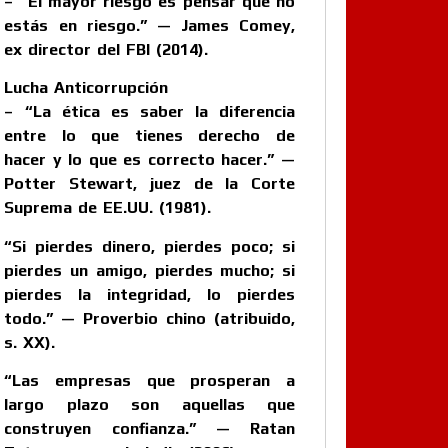
– “El mayor riesgo es pensar que no
estás en riesgo.” — James Comey,
ex director del FBI (2014).
Lucha Anticorrupción
– “La ética es saber la diferencia
entre lo que tienes derecho de
hacer y lo que es correcto hacer.” —
Potter Stewart, juez de la Corte
Suprema de EE.UU. (1981).
“Si pierdes dinero, pierdes poco; si
pierdes un amigo, pierdes mucho; si
pierdes la integridad, lo pierdes
todo.” — Proverbio chino (atribuido,
s. XX).
“Las empresas que prosperan a
largo plazo son aquellas que
construyen confianza.” — Ratan