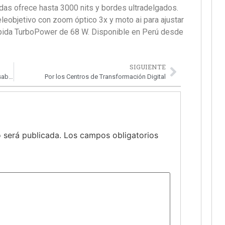
as ofrece hasta 3000 nits y bordes ultradelgados.
eleobjetivo con zoom óptico 3x y moto ai para ajustar
pida TurboPower de 68 W. Disponible en Perú desde
SIGUIENTE
Xertica.ai impulsa una IA con impacto y responsabilidad
Por los Centros de Transformación Digital
 será publicada.
Los campos obligatorios