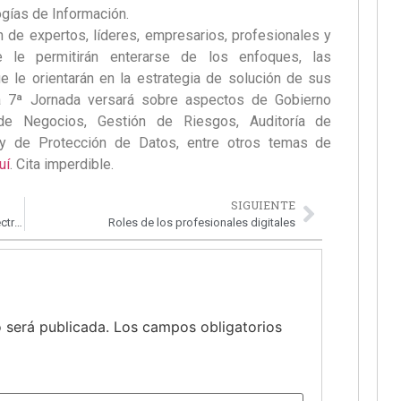
gías de Información.
n de expertos, líderes, empresarios, profesionales y
e le permitirán enterarse de los enfoques, las
e le orientarán en la estrategia de solución de sus
a 7ª Jornada versará sobre aspectos de Gobierno
d de Negocios, Gestión de Riesgos, Auditoría de
Ley de Protección de Datos, entre otros temas de
uí
. Cita imperdible.
SIGUIENTE
LOLIMSA, nombrada Proveedor de Servicios Electrónica por Sunat
Roles de los profesionales digitales
 será publicada.
Los campos obligatorios