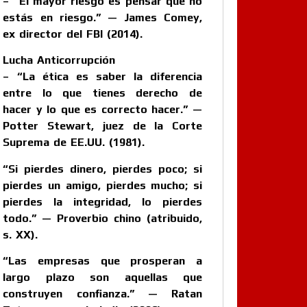
– “El mayor riesgo es pensar que no
estás en riesgo.” — James Comey,
ex director del FBI (2014).
Lucha Anticorrupción
– “La ética es saber la diferencia
entre lo que tienes derecho de
hacer y lo que es correcto hacer.” —
Potter Stewart, juez de la Corte
Suprema de EE.UU. (1981).
“Si pierdes dinero, pierdes poco; si
pierdes un amigo, pierdes mucho; si
pierdes la integridad, lo pierdes
todo.” — Proverbio chino (atribuido,
s. XX).
“Las empresas que prosperan a
largo plazo son aquellas que
construyen confianza.” — Ratan