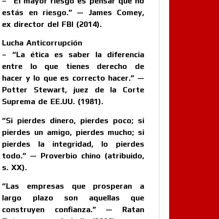
– “El mayor riesgo es pensar que no
estás en riesgo.” — James Comey,
ex director del FBI (2014).
Lucha Anticorrupción
– “La ética es saber la diferencia
entre lo que tienes derecho de
hacer y lo que es correcto hacer.” —
Potter Stewart, juez de la Corte
Suprema de EE.UU. (1981).
“Si pierdes dinero, pierdes poco; si
pierdes un amigo, pierdes mucho; si
pierdes la integridad, lo pierdes
todo.” — Proverbio chino (atribuido,
s. XX).
“Las empresas que prosperan a
largo plazo son aquellas que
construyen confianza.” — Ratan