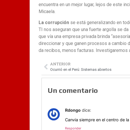
encuentra en un mejor lugar, lejos de este i
Micaela.
La corrupción
se está generalizando en to
TI nos aseguran que una fuerte argolla se d
que vía una empresa privada brinda “asesor
direccionar y que ganen procesos a cambio d
da recibos, menos facturas. Investigaremos 
ANTERIOR
Ocurrió en el Perú: Sistemas abiertos
Un comentario
Rdongo
dice:
Canvia siempre en el centro de l
Responder