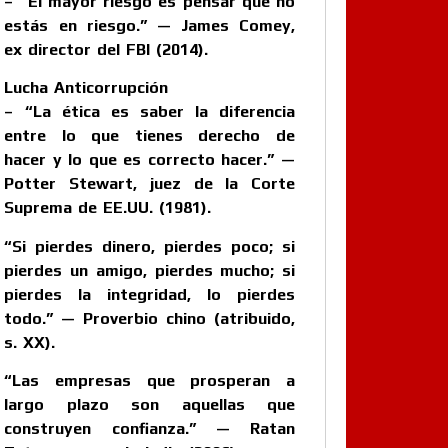
– “El mayor riesgo es pensar que no
estás en riesgo.” — James Comey,
ex director del FBI (2014).
Lucha Anticorrupción
– “La ética es saber la diferencia
entre lo que tienes derecho de
hacer y lo que es correcto hacer.” —
Potter Stewart, juez de la Corte
Suprema de EE.UU. (1981).
“Si pierdes dinero, pierdes poco; si
pierdes un amigo, pierdes mucho; si
pierdes la integridad, lo pierdes
todo.” — Proverbio chino (atribuido,
s. XX).
“Las empresas que prosperan a
largo plazo son aquellas que
construyen confianza.” — Ratan